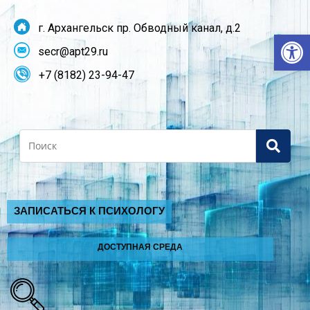
г. Архангельск пр. Обводный канал, д.2
От
secr@apt29.ru
+7 (8182) 23-94-47
Search
ЗАПИСАТЬСЯ К ПСИХОЛОГУ
ДОСТУПНАЯ СРЕДА