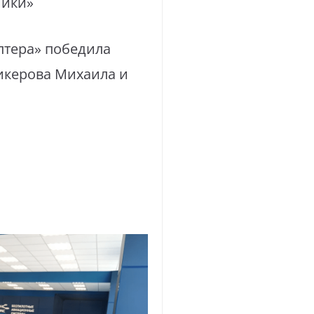
мики»
птера» победила
икерова Михаила и