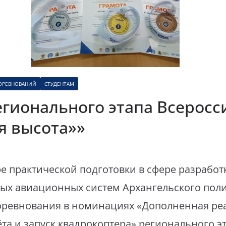
СОРЕВНОВАНИЙ
СТУДЕНТАМ
егионального этапа Всеросс
я высота»»
ре практической подготовки в сфере разработ
ных авиационных систем Архангельского пол
оревнования в номинациях «Дополненная ре
а и запуск квадрокоптера» регионального э