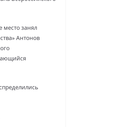
 место занял
ства» Антонов
кого
учающийся
аспределились
»