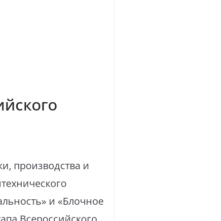
ийского
ки, производства и
итехнического
альность» и «Блочное
тапа Всероссийского