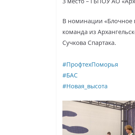
3 место – ГБПОУ АО «Ар
В номинации «Блочное 
команда из Архангельск
Сучкова Спартака.
#ПрофтехПоморья
#БАС
#Новая_высота