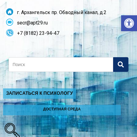
г. Архангельск пр. Обводный канал, д.2
От
secr@apt29.ru
+7 (8182) 23-94-47
Search
ЗАПИСАТЬСЯ К ПСИХОЛОГУ
ДОСТУПНАЯ СРЕДА