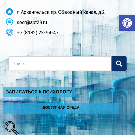
г. Архангельск пр. Обводный канал, д.2
От
secr@apt29.ru
+7 (8182) 23-94-47
Search
ЗАПИСАТЬСЯ К ПСИХОЛОГУ
ДОСТУПНАЯ СРЕДА