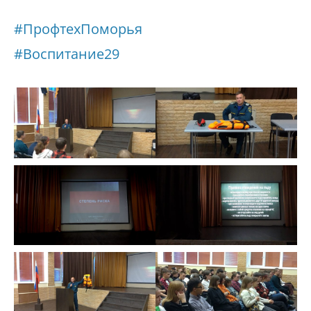
#ПрофтехПоморья
#Воспитание29