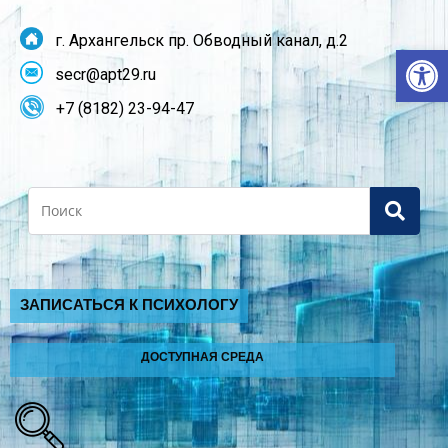
г. Архангельск пр. Обводный канал, д.2
От
secr@apt29.ru
+7 (8182) 23-94-47
Search
ЗАПИСАТЬСЯ К ПСИХОЛОГУ
ДОСТУПНАЯ СРЕДА