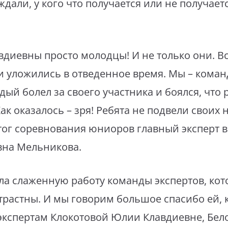
дали, у кого что получается или не получаетс
диевны просто молодцы! И не только они. В
и уложились в отведенное время. Мы – команд
ый болел за своего участника и боялся, что 
Как оказалось – зря! Ребята не подвели своих 
 итог соревнования юниоров главный эксперт 
вна Мельникова.
ла слаженную работу команды экспертов, ко
растны. И мы говорим большое спасибо ей, к
 экспертам Клокотовой Юлии Клавдиевне, Бел