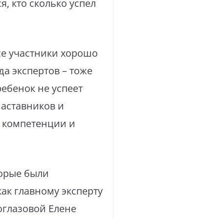
я, кто сколько успел
се участники хорошо
а экспертов – тоже
ребенок не успеет
наставников и
в компетенции и
торые были
ак главному эксперту
оглазовой Елене