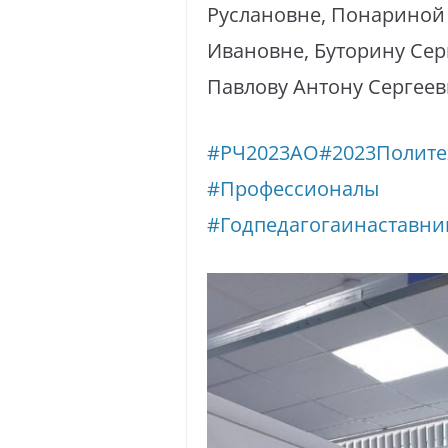
Руслановне, Понариной 
Ивановне, Буторину Се
Павлову Антону Сергеев
#РЧ2023АО
#2023Полите
#Профессионалы
#Годпедагогаинаставни