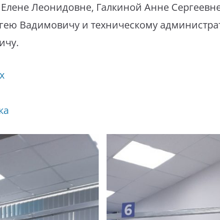
Елене Леонидовне, Галкиной Анне Сергеевне
ргею Вадимовичу и техническому администра
ичу.
х
ка