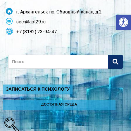
г. Архангельск пр. Обводный канал, д.2
От
secr@apt29.ru
+7 (8182) 23-94-47
Search
ЗАПИСАТЬСЯ К ПСИХОЛОГУ
ДОСТУПНАЯ СРЕДА