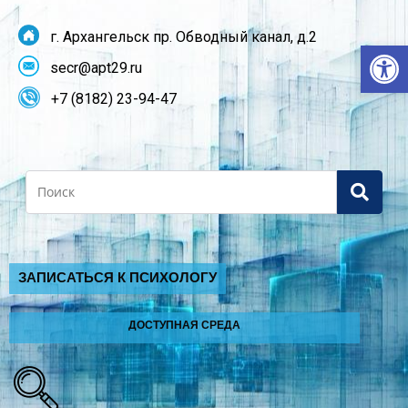
г. Архангельск пр. Обводный канал, д.2
От
secr@apt29.ru
+7 (8182) 23-94-47
Search
ЗАПИСАТЬСЯ К ПСИХОЛОГУ
ДОСТУПНАЯ СРЕДА