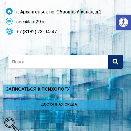
г. Архангельск пр. Обводный канал, д.2
От
secr@apt29.ru
+7 (8182) 23-94-47
Search
ЗАПИСАТЬСЯ К ПСИХОЛОГУ
ДОСТУПНАЯ СРЕДА