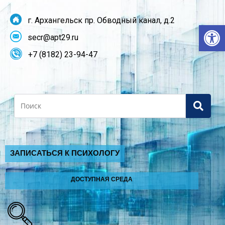
г. Архангельск пр. Обводный канал, д.2
От
secr@apt29.ru
+7 (8182) 23-94-47
Search
ЗАПИСАТЬСЯ К ПСИХОЛОГУ
ДОСТУПНАЯ СРЕДА